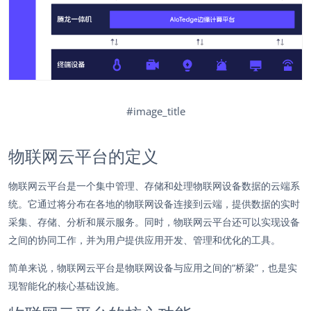
#image_title
物联网云平台的定义
物联网云平台是一个集中管理、存储和处理物联网设备数据的云端系
统。它通过将分布在各地的物联网设备连接到云端，提供数据的实时
采集、存储、分析和展示服务。同时，物联网云平台还可以实现设备
之间的协同工作，并为用户提供应用开发、管理和优化的工具。
简单来说，物联网云平台是物联网设备与应用之间的“桥梁”，也是实
现智能化的核心基础设施。