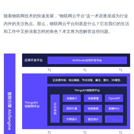
随着物联网技术的快速发展，“物联网云平台”这一术语逐渐成为行业
内外的关注热点。那么，物联网云平台到底是什么？它在我们的生活
和工作中又扮演着怎样的角色？本文将为您解答这些问题。