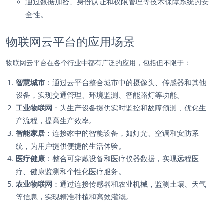
通过数据加密、身份认证和权限管理等技术保障系统的安
全性。
物联网云平台的应用场景
物联网云平台在各个行业中都有广泛的应用，包括但不限于：
智慧城市
：通过云平台整合城市中的摄像头、传感器和其他
设备，实现交通管理、环境监测、智能路灯等功能。
工业物联网
：为生产设备提供实时监控和故障预测，优化生
产流程，提高生产效率。
智能家居
：连接家中的智能设备，如灯光、空调和安防系
统，为用户提供便捷的生活体验。
医疗健康
：整合可穿戴设备和医疗仪器数据，实现远程医
疗、健康监测和个性化医疗服务。
农业物联网
：通过连接传感器和农业机械，监测土壤、天气
等信息，实现精准种植和高效灌溉。