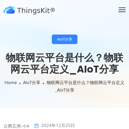
AIoT分享
物联网云平台是什么？物联
网云平台定义_AIoT分享
Home
AIoT分享
物联网云平台是什么？物联网云平台定义
_AIoT分享
2024年12月25日
云腾五洲-小A