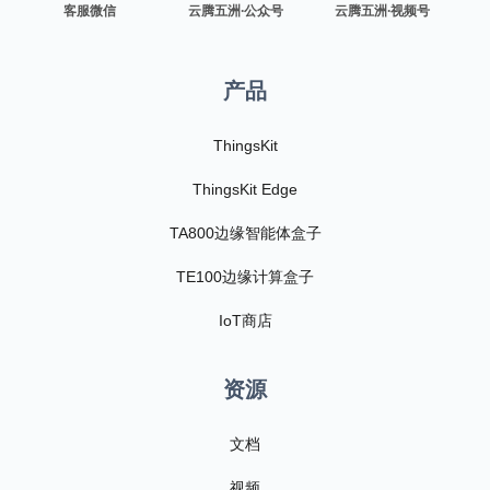
客服微信
云腾五洲·公众号
云腾五洲·视频号
产品
ThingsKit
ThingsKit Edge
TA800边缘智能体盒子
TE100边缘计算盒子
IoT商店
资源
文档
视频