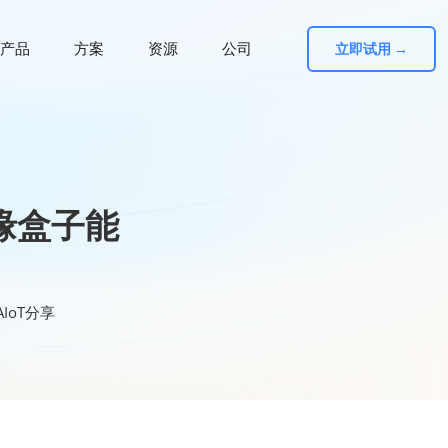
产品
方案
资源
公司
立即试用 →
缘盒子能
IoT分享