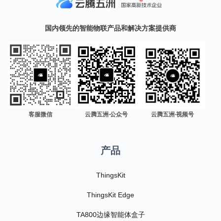
国内领先的智能物联产品和解决方案提供商
客服微信
云腾五洲·公众号
云腾五洲·视频号
产品
ThingsKit
ThingsKit Edge
TA800边缘智能体盒子