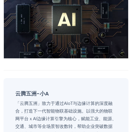
云腾五洲-小A
「云腾五洲」致力于通过AIoT与边缘计算的深度融
合，打造下一代智能物联基础设施。以强大的物联
网平台ｘAI边缘计算引擎为核心，赋能工业、能源、
交通、城市等全场景智改数转，帮助企业突破数据