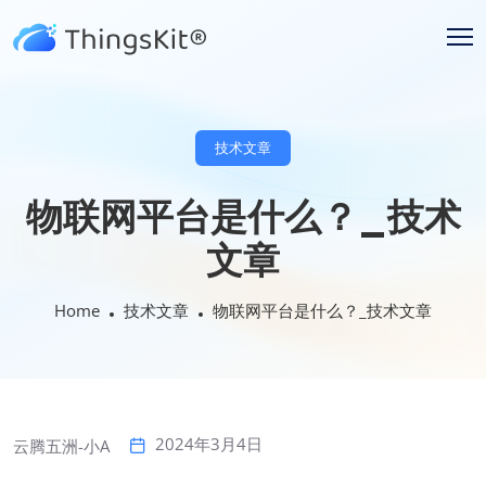
技术文章
物联网平台是什么？_技术
文章
Home
技术文章
物联网平台是什么？_技术文章
2024年3月4日
云腾五洲-小A