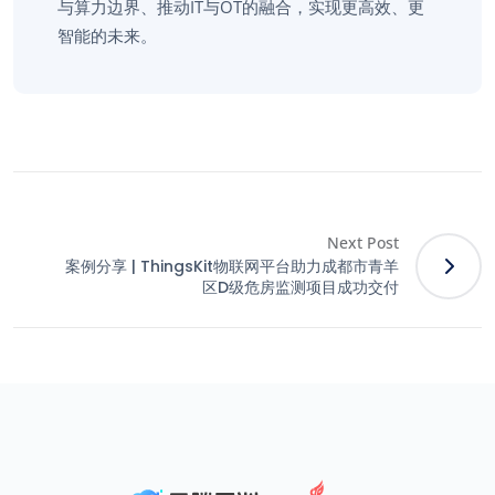
与算力边界、推动IT与OT的融合，实现更高效、更
智能的未来。
Next Post
案例分享 | ThingsKit物联网平台助力成都市青羊
区D级危房监测项目成功交付