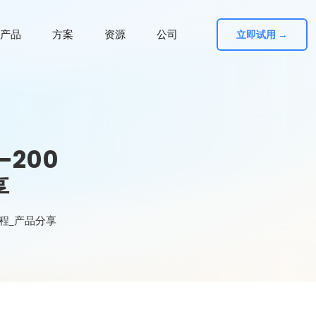
产品
方案
资源
公司
立即试用 →
-200
享
战教程_产品分享