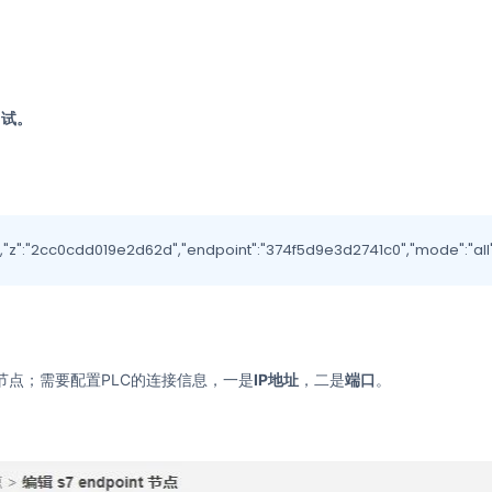
测试。
","z":"2cc0cdd019e2d62d","endpoint":"374f5d9e3d2741c0","mode":"all","
列的节点；需要配置PLC的连接信息，一是
IP地址
，二是
端口
。