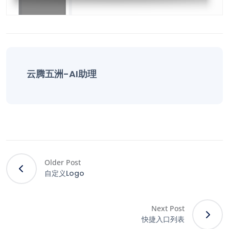
云腾五洲-AI助理
Older Post
自定义Logo
Next Post
快捷入口列表