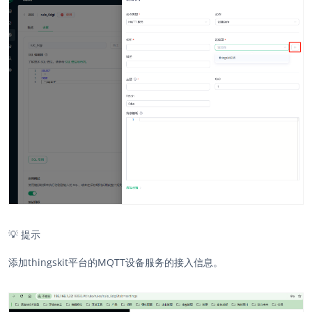
💡
提示
添加thingskit平台的MQTT设备服务的接入信息。