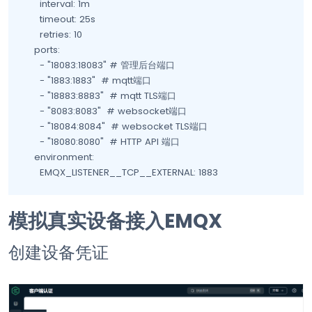
      interval: 1m

      timeout: 25s

      retries: 10

    ports:

      - "18083:18083" # 管理后台端口

      - "1883:1883"  # mqtt端口

      - "18883:8883"  # mqtt TLS端口

      - "8083:8083"  # websocket端口

      - "18084:8084"  # websocket TLS端口

      - "18080:8080"  # HTTP API 端口

    environment:

      EMQX_LISTENER__TCP__EXTERNAL: 1883
模拟真实设备接入EMQX
创建设备凭证