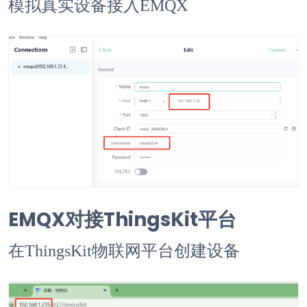
模拟真实设备接入EMQX
EMQX对接ThingsKit平台
在ThingsKit物联网平台创建设备