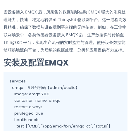
当设备接入 EMQX 后，所采集的数据能够借助 EMQX 强大的消息处
理能力，快速且稳定地转发至 ThingsKit 物联网平台。这一过程高效
且精准，确保了数据从设备端到平台端的无缝传输。例如，在工业物
联网场景中，各类传感器设备接入 EMQX 后，生产数据实时传输至
ThingsKit 平台，实现生产流程的实时监控与管理。使得设备数据能
够顺畅地流向平台，为后续的数据处理、分析和应用提供有力支持。
安装及配置EMQX
services:

  emqx:   #账号密码【admin/public】

    image: emqx:5.8.3

    container_name: emqx

    restart: always

    privileged: true

    healthcheck:

      test: ["CMD", "/opt/emqx/bin/emqx_ctl", "status"]
