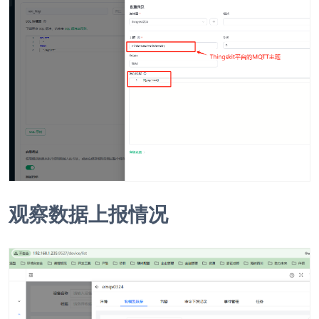
观察数据上报情况