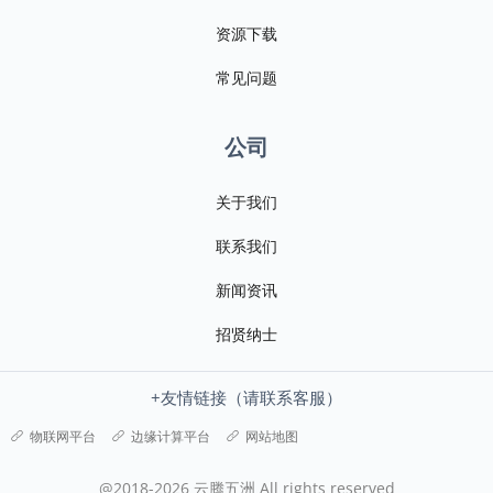
资源下载
常见问题
公司
关于我们
联系我们
新闻资讯
招贤纳士
+友情链接（请联系客服）
物联网平台
边缘计算平台
网站地图
@2018-2026 云腾五洲 All rights reserved