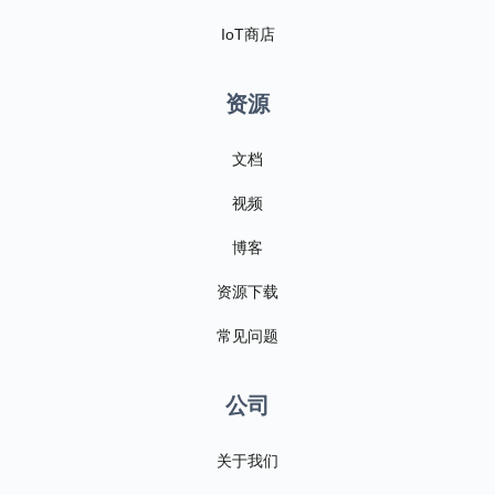
IoT商店
资源
文档
视频
博客
资源下载
常见问题
公司
关于我们