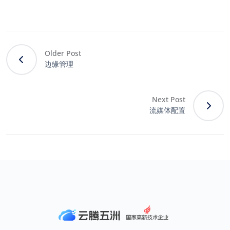
Older Post
边缘管理
Next Post
流媒体配置