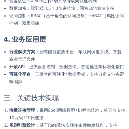
设备认证：X.509证书+动态令牌双向认证机制
数据加密：端到端TLS 1.3加密传输，国密SM4算法支持
访问控制：RBAC（基于角色的访问控制）+ABAC（属性访问
控制）双重策略
4. 业务应用层
行业解决方案
：智慧能源监测平台、车联网调度系统、智慧
农业管理套件
开放API
：提供设备控制、数据查询、告警推送等标准化接口
可视化平台
：三维空间可视化+数据看板，支持自定义业务逻
辑编排
三、关键技术实现
海量连接管理
：采用Epoll网络模型+协程池技术，单节点支持
10万级TCP长连接
规则引擎设计
：基于Rete算法实现多条件触发规则，支持