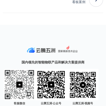
看板案例
国内领先的智能物联产品和解决方案提供商
客服微信
云腾五洲·公众号
云腾五洲·视频号