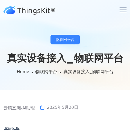
物联网平台
真实设备接入_物联网平台
Home
物联网平台
真实设备接入_物联网平台
2025年5月20日
云腾五洲-AI助理