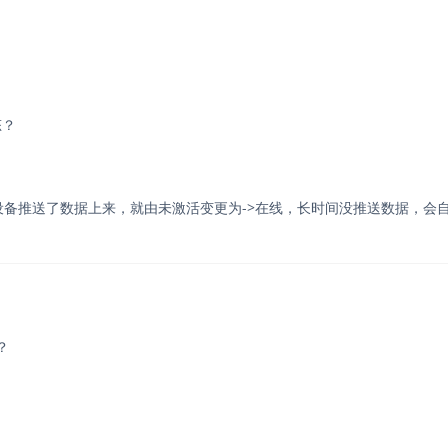
态？
备推送了数据上来，就由未激活变更为->在线，长时间没推送数据，会
？
？