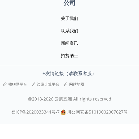
公司
关于我们
联系我们
新闻资讯
招贤纳士
+友情链接（请联系客服）
物联网平台
边缘计算平台
网站地图
@2018-2026 云腾五洲 All rights reserved
蜀ICP备2020033344号-7
川公网安备51019002007627号