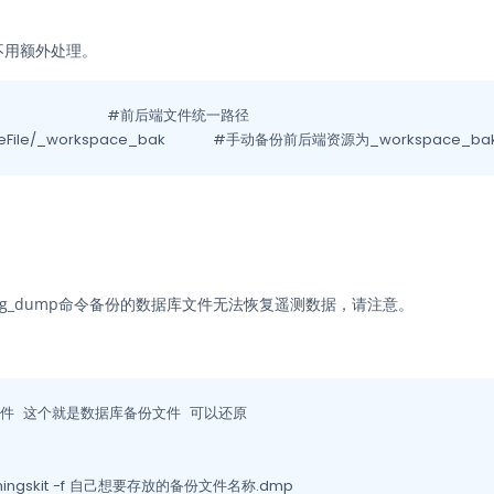
不用额外处理。
cp -r /_makeFile/_workspace  /_makeFile/_workspace_bak		#手动备份前后端资源为_workspace_b
g_dump命令备份的数据库文件无法恢复遥测数据，请注意。
件  这个就是数据库备份文件  可以还原

-d thingskit -f 自己想要存放的备份文件名称.dmp