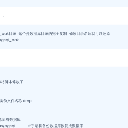
）：
l_bak目录  这个是数据库目录的完全复制  修改目录名后就可以还原

/pgsql_bak
将脚本修改了

 存放的备份文件名称.dmp

mv /var/_datas/pgsql_bak /var/_datas/pgsql		#手动将备份数据库恢复成数据库