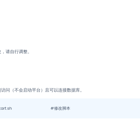
改，请自行调整。
能访问（不会启动平台）且可以连接数据库。
vi /_makeFile/thingskit/_image/java-start.sh				#修改脚本