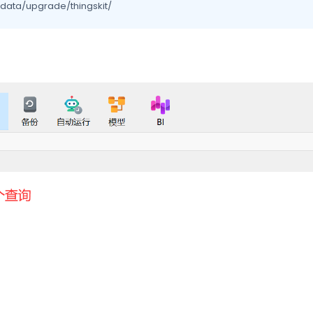
ata/upgrade/thingskit/