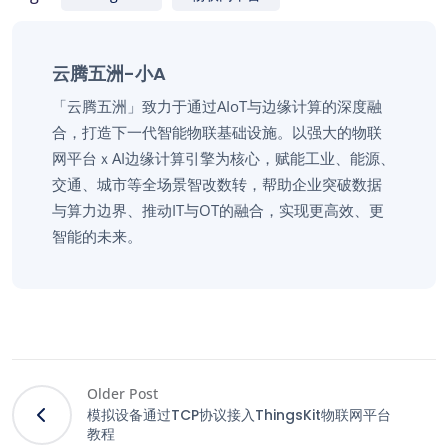
云腾五洲-小A
「云腾五洲」致力于通过AIoT与边缘计算的深度融
合，打造下一代智能物联基础设施。以强大的物联
网平台ｘAI边缘计算引擎为核心，赋能工业、能源、
交通、城市等全场景智改数转，帮助企业突破数据
与算力边界、推动IT与OT的融合，实现更高效、更
智能的未来。
Older Post
模拟设备通过TCP协议接入ThingsKit物联网平台
教程