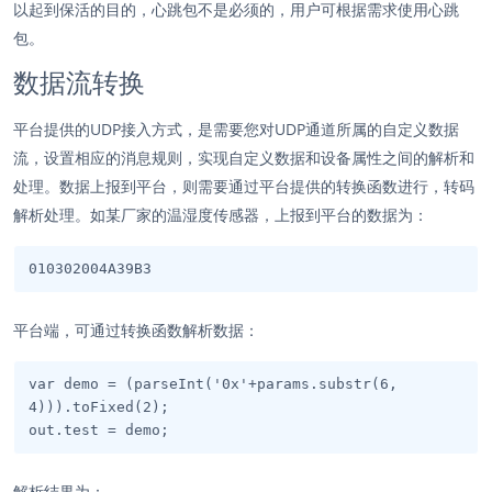
以起到保活的目的，心跳包不是必须的，用户可根据需求使用心跳
包。
数据流转换
平台提供的UDP接入方式，是需要您对UDP通道所属的自定义数据
流，设置相应的消息规则，实现自定义数据和设备属性之间的解析和
处理。数据上报到平台，则需要通过平台提供的转换函数进行，转码
解析处理。如某厂家的温湿度传感器，上报到平台的数据为：
010302004A39B3
平台端，可通过转换函数解析数据：
var demo = (parseInt('0x'+params.substr(6, 
4))).toFixed(2);

out.test = demo;
解析结果为：