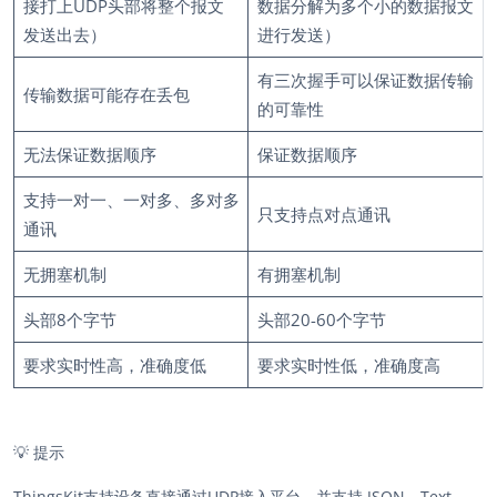
接打上UDP头部将整个报文
数据分解为多个小的数据报文
发送出去）
进行发送）
有三次握手可以保证数据传输
传输数据可能存在丢包
的可靠性
无法保证数据顺序
保证数据顺序
支持一对一、一对多、多对多
只支持点对点通讯
通讯
无拥塞机制
有拥塞机制
头部8个字节
头部20-60个字节
要求实时性高，准确度低
要求实时性低，准确度高
💡 提示
ThingsKit支持设备直接通过UDP接入平台，并支持 JSON、Text、