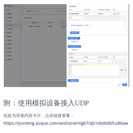
附：使用模拟设备接入UDP
此处为语雀内容卡片，点击链接查看：
https://yunteng.yuque.com/avshoi/armgk7/qb1vbdtd6fcu86aw