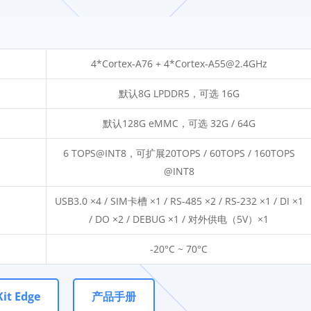
4*Cortex-A76 + 4*Cortex-A55@2.4GHz
默认8G LPDDR5，可选 16G
默认128G eMMC，可选 32G / 64G
6 TOPS@INT8，可扩展20TOPS / 60TOPS / 160TOPS
@INT8
USB3.0 ×4 / SIM卡槽 ×1 / RS-485 ×2 / RS-232 ×1 / DI ×1
/ DO ×2 / DEBUG ×1 / 对外供电（5V）×1
-20°C ~ 70°C
it Edge
产品手册