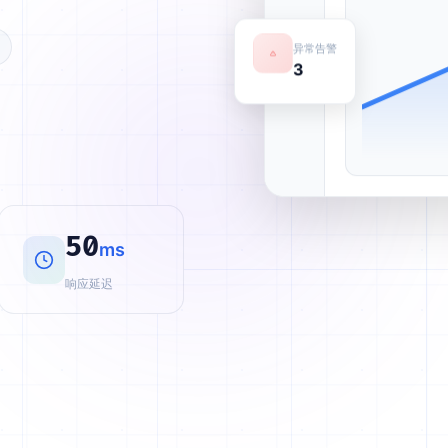
异常告警
3
50
ms
响应延迟