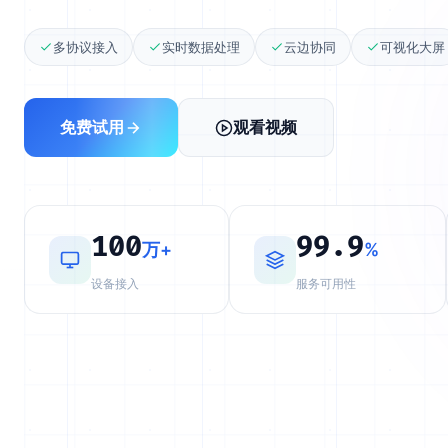
多协议接入
实时数据处理
云边协同
可视化大屏
免费试用
观看视频
100
99.9
万+
%
设备接入
服务可用性