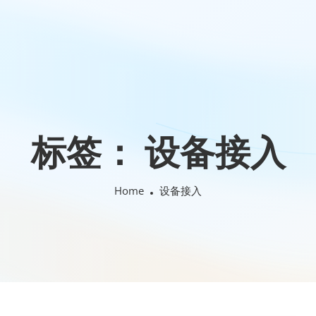
标签：
设备接入
Home
设备接入