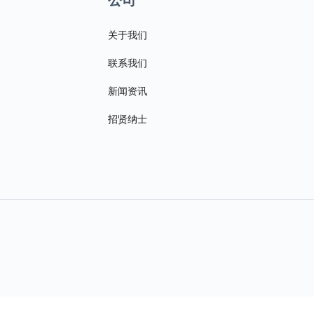
关于我们
联系我们
新闻资讯
招贤纳士