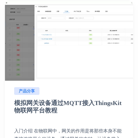
产品分享
模拟网关设备通过MQTT接入ThingsKit
物联网平台教程
入门介绍 在物联网中，网关的作用是将那些本身不能