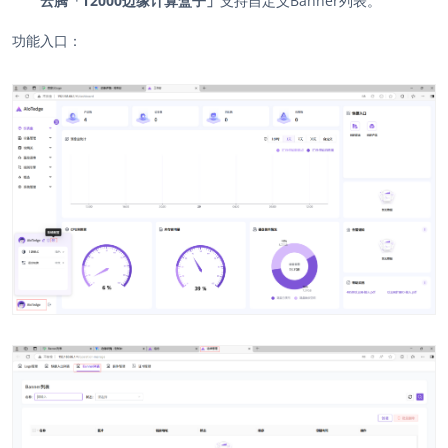
云腾「T2000边缘计算盒子」
支持自定义Banner列表。
功能入口：