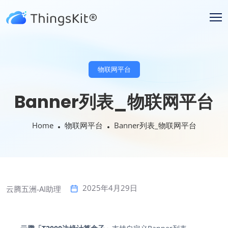
物联网平台
Banner列表_物联网平台
Home
物联网平台
Banner列表_物联网平台
2025年4月29日
云腾五洲-AI助理