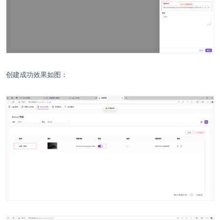
创建成功效果如图：