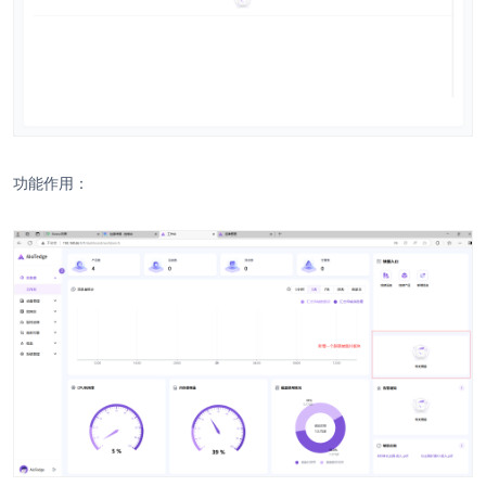
功能作用：