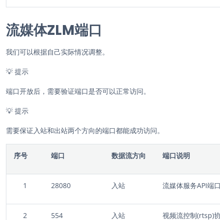
流媒体ZLM端口
我们可以根据自己实际情况调整。
💡
提示
端口开放后，需要验证端口是否可以正常访问。
💡
提示
需要保证入站和出站两个方向的端口都能成功访问。
序号
端口
数据流方向
端口说明
1
28080
入站
流媒体服务API端
2
554
入站
视频流控制(rtsp