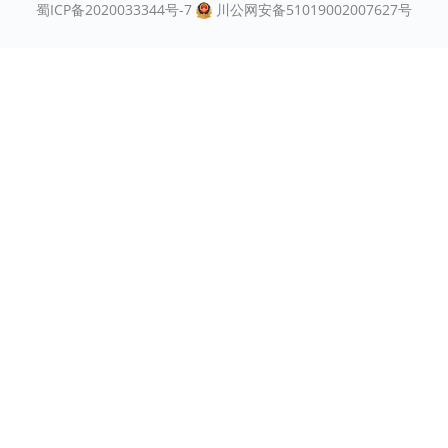
蜀ICP备2020033344号-7
川公网安备51019002007627号