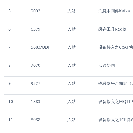
5
9092
入站
消息中间件Kafka
6
6379
入站
缓存工具Redis
7
5683/UDP
入站
设备接入之CoAP
8
7070
入站
云边协同
9
9527
入站
物联网平台前端（
10
1883
入站
设备接入之MQTT
11
8088
入站
设备接入之TCP协