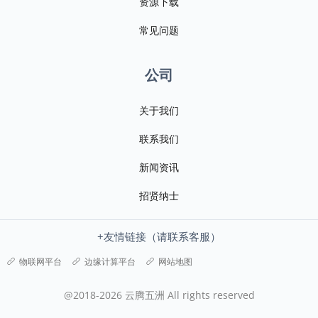
资源下载
常见问题
公司
关于我们
联系我们
新闻资讯
招贤纳士
+友情链接（请联系客服）
物联网平台
边缘计算平台
网站地图
@2018-2026 云腾五洲 All rights reserved