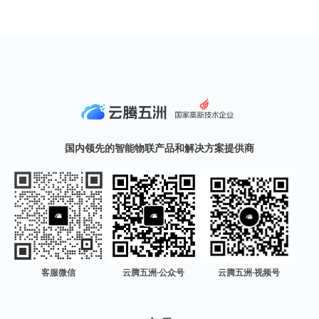
国内领先的智能物联产品和解决方案提供商
客服微信
云腾五洲·公众号
云腾五洲·视频号