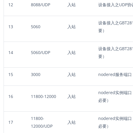
12
8088/UDP
入站
设备接入之UDP协
设备接入之GBT28
13
5060
入站
要）
设备接入之GBT28
14
5060/UDP
入站
要）
15
3000
入站
nodered服务端口
nodered实例端
16
11800-12000
入站
必要）
11800-
nodered实例
17
入站
12000/UDP
必要）