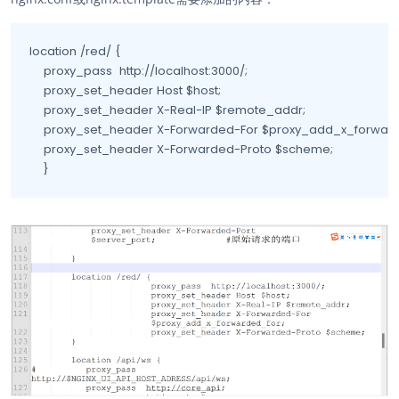
location /red/ {

    proxy_pass  http://localhost:3000/;

    proxy_set_header Host $host;

    proxy_set_header X-Real-IP $remote_addr;

    proxy_set_header X-Forwarded-For $proxy_add_x_forwarde
    proxy_set_header X-Forwarded-Proto $scheme;

    }