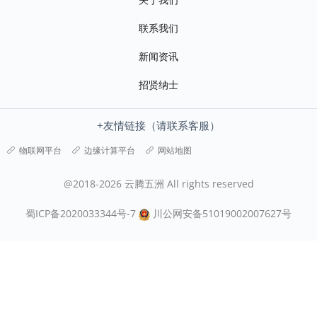
联系我们
新闻资讯
招贤纳士
+友情链接（请联系客服）
物联网平台
边缘计算平台
网站地图
@2018-2026 云腾五洲 All rights reserved
蜀ICP备2020033344号-7
川公网安备51019002007627号