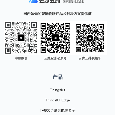
国内领先的智能物联产品和解决方案提供商
客服微信
云腾五洲·公众号
云腾五洲·视频号
产品
ThingsKit
ThingsKit Edge
TA800边缘智能体盒子