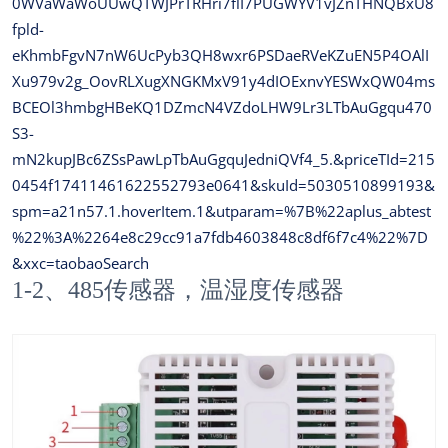
0WVaWaWoUUwQTWJPrTRHri7flI7PUGWYV1vJZnTHNQBxU8
fpld-
eKhmbFgvN7nW6UcPyb3QH8wxr6PSDaeRVeKZuEN5P4OAlI
Xu979v2g_OovRLXugXNGKMxV91y4dIOExnvYESWxQW04ms
BCEOl3hmbgHBeKQ1DZmcN4VZdoLHW9Lr3LTbAuGgqu470
S3-
mN2kupJBc6ZSsPawLpTbAuGgquJedniQVf4_5.&priceTId=215
0454f17411461622552793e0641&skuId=5030510899193&
spm=a21n57.1.hoverItem.1&utparam=%7B%22aplus_abtest
%22%3A%2264e8c29cc91a7fdb4603848c8df6f7c4%22%7D
&xxc=taobaoSearch
1-2、485传感器，温湿度传感器