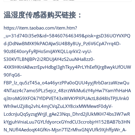
温湿度传感器购买链接：
https://item.taobao.com/item.htm?
_u=31d740i35e9&id=584607646349&pisk=gsD36UOYVXPQ
d-JDdNwBMXK9kPAOAJwSU4B8y8Uy_Pz6V6CpA7rrq4D-
90z8E40oryFyRJHoSmiJAYKQLLqrkV2-vyU-
S30KVTLBNJBPr2i2RDUJAY4zS2uuNHa8zz0-
4XK9HKnIA8wzrEpvHdbgI3ghTkyy4PrLYhEefXJrg8wykUfOUW
90FqG6-
FBP_lz_qu5zT45a_o4a46yrzPPa0oQUU4yyjRrbDarzaWzwQu
4NTazz4c7amo5PLz5ejcz_48zrzWkMu6zY4yHw7YamYhHaHA
q3troMG9XFOk7YlDPVET43xWVKYPXPUActL8d48IsTPJUInk0
Wh9wUZji8q2vhL4mjCVqZuLXY8cixMWMewtF0dyV-
LcdcnJuQqSyzsgWrjJl_gAe23Nqs_Dhrd2jlUkMKH74bs3W7wR
kYgjuhVniaLuu7GYLfdyorcxGYndCU3ccrobjrH152BAB7b3HN
N_NUfl4AedoqK4GfKn-Mjsn7TlZrMhxGNjVUfk9XjhffpWr_A-