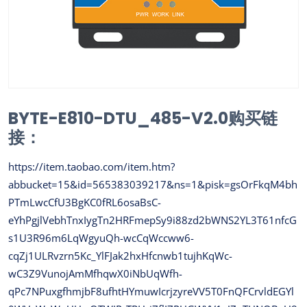
BYTE-E810-DTU_485-V2.0购买链
接：
https://item.taobao.com/item.htm?
abbucket=15&id=565383039217&ns=1&pisk=gsOrFkqM4bh
PTmLwcCfU3BgKC0fRL6osaBsC-
eYhPgjlVebhTnxIygTn2HRFmepSy9i88zd2bWNS2YL3T61nfcG
s1U3R96m6LqWgyuQh-wcCqWccww6-
cqZj1ULRvzrn5Kc_YlFJak2hxHfcnwb1tujhKqWc-
wC3Z9VunojAmMfhqwX0iNbUqWfh-
qPc7NPuxgfhmjbF8ufhtHYmuwIcrjzyreVV5T0FnQFCrvldEGYl