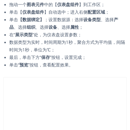
拖动一个
图表元件
中的【
仪表盘组件
】到工作区；
单击【
仪表盘组件
】自动选中；进入右侧
配置区域
；
单击
【数据绑定】
；设置数据源：选择
设备类型
、选择
产
品
、选择
组织
、选择
设备
、选择
属性
；
在“
展示类型
”处，为仪表盘设置参数；
数据类型为实时，时间周期为1秒，聚合方式为平均值，间隔
时间为1秒，单位为℃；
最后，单击下方“
保存
”按钮，设置完成；
单击“
预览
”按钮，查看配置效果。