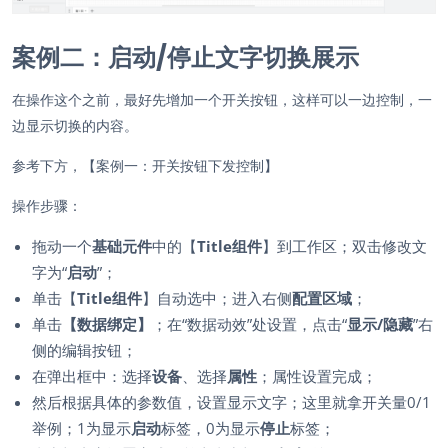
案例二：启动/停止文字切换展示
在操作这个之前，最好先增加一个开关按钮，这样可以一边控制，一
边显示切换的内容。
参考下方，【案例一：开关按钮下发控制】
操作步骤：
拖动一个
基础元件
中的【
Title组件
】到工作区；双击修改文
字为“
启动
”；
单击【
Title组件
】自动选中；进入右侧
配置区域
；
单击
【数据绑定】
；在“数据动效”处设置，点击“
显示/隐藏
”右
侧的编辑按钮；
在弹出框中：选择
设备
、选择
属性
；属性设置完成；
然后根据具体的参数值，设置显示文字；这里就拿开关量0/1
举例；1为显示
启动
标签，0为显示
停止
标签；