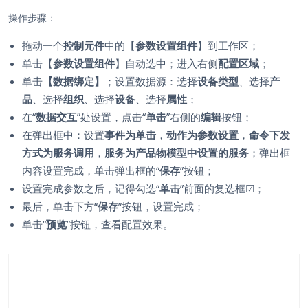
操作步骤：
拖动一个
控制元件
中的【
参数设置组件
】到工作区；
单击【
参数设置组件
】自动选中；进入右侧
配置区域
；
单击
【数据绑定】
；设置数据源：选择
设备类型
、选择
产
品
、选择
组织
、选择
设备
、选择
属性
；
在“
数据交互
”处设置，点击“
单击
”右侧的
编辑
按钮；
在弹出框中：设置
事件为单击
，
动作为参数设置
，
命令下发
方式为服务调用
，
服务为产品物模型中设置的服务
；弹出框
内容设置完成，单击弹出框的“
保存
”按钮；
设置完成参数之后，记得勾选“
单击
”前面的复选框
☑
；
最后，单击下方“
保存
”按钮，设置完成；
单击“
预览
”按钮，查看配置效果。