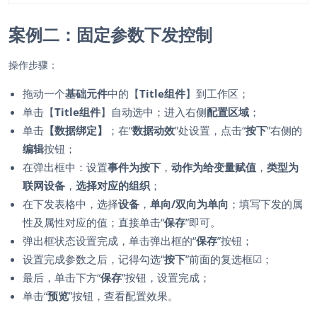
案例二：固定参数下发控制
操作步骤：
拖动一个
基础元件
中的【
Title组件
】到工作区；
单击【
Title组件
】自动选中；进入右侧
配置区域
；
单击
【数据绑定】
；在“
数据动效
”处设置，点击“
按下
”右侧的
编辑
按钮；
在弹出框中：设置
事件为按下
，
动作为给变量赋值
，
类型为
联网设备
，
选择对应的组织
；
在下发表格中，选择
设备
，
单向/双向为单向
；填写下发的属
性及属性对应的值；直接单击“
保存
”即可。
弹出框状态设置完成，单击弹出框的“
保存
”按钮；
设置完成参数之后，记得勾选“
按下
”前面的复选框
☑
；
最后，单击下方“
保存
”按钮，设置完成；
单击“
预览
”按钮，查看配置效果。