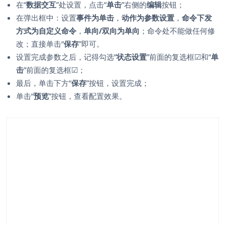
在“
数据交互
”处设置，点击“
单击
”右侧的
编辑
按钮；
在弹出框中：设置
事件为单击
，
动作为参数设置
，
命令下发
方式为自定义命令
，
单向/双向为单向
；命令处不能做任何修
改；直接单击“
保存
”即可。
设置完成参数之后，记得勾选“
状态设置
”前面的复选框
☑
和“
单
击
”前面的复选框
☑
；
最后，单击下方“
保存
”按钮，设置完成；
单击“
预览
”按钮，查看配置效果。