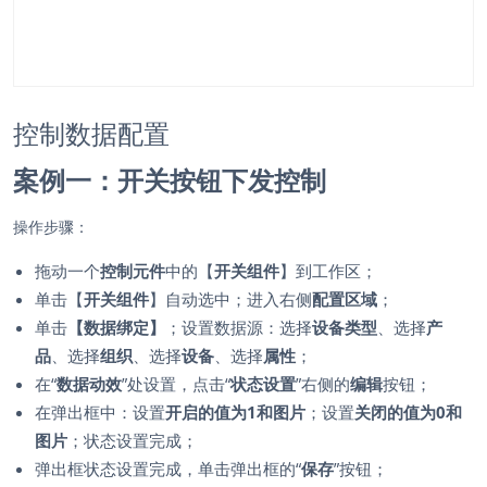
控制数据配置
案例一：开关按钮下发控制
操作步骤：
拖动一个
控制元件
中的【
开关组件
】到工作区；
单击【
开关组件
】自动选中；进入右侧
配置区域
；
单击
【数据绑定】
；设置数据源：选择
设备类型
、选择
产
品
、选择
组织
、选择
设备
、选择
属性
；
在“
数据动效
”处设置，点击“
状态设置
”右侧的
编辑
按钮；
在弹出框中：设置
开启的值为1和图片
；设置
关闭的值为0和
图片
；状态设置完成；
弹出框状态设置完成，单击弹出框的“
保存
”按钮；