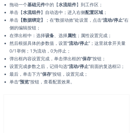
拖动一个
基础元件
中的【
水流组件
】到工作区；
单击【
水流组件
】自动选中；进入右侧
配置区域
；
单击
【数据绑定】
；在“数据动效”处设置，点击“
流动/停止
”右
侧的编辑按钮；
在弹出框中：选择
设备
、选择
属性
；属性设置完成；
然后根据具体的参数值，设置“
流动/停止
”；这里就拿开关量
0/1举例；1为流动，0为停止；
弹出框内容设置完成，单击弹出框的“
保存
”按钮；
设置完成参数之后，记得勾选“
流动/停止
”前面的复选框
☑
；
最后，单击下方“
保存
”按钮，设置完成；
单击“
预览
”按钮，查看配置效果。