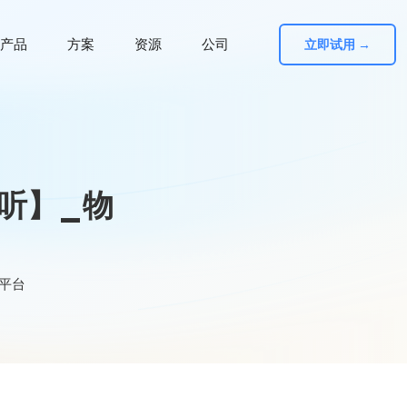
产品
方案
资源
公司
立即试用 →
监听】_物
网平台