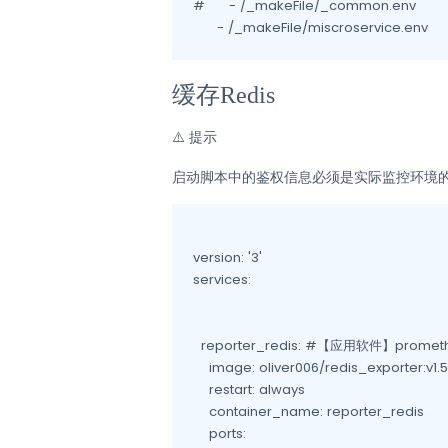
#      - /_makeFile/_common.env

缓存Redis
⚠️
提示
启动脚本中的鉴权信息必须是实际监控环境
version: '3'

services:

  reporter_redis: #【应用软件】prometh
    image: oliver006/redis_exporter:v1.5
    restart: always

    container_name: reporter_redis

    ports:
