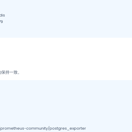
is

9

的保持一致。
prometheus-community/postgres_exporter
