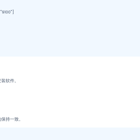
 "9100"]

安装软件。
的保持一致。