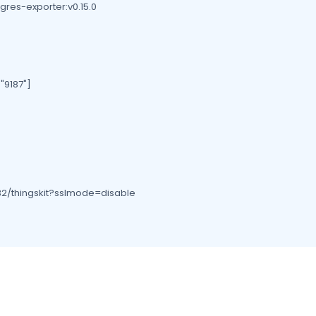
es-exporter:v0.15.0

"9187"]

2/thingskit?sslmode=disable
