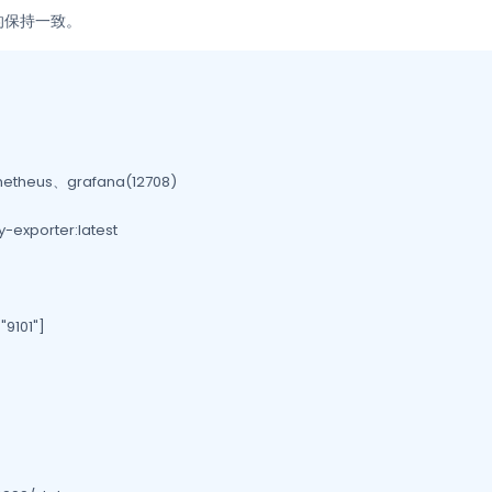
的保持一致。
theus、grafana(12708)

exporter:latest

"9101"]
