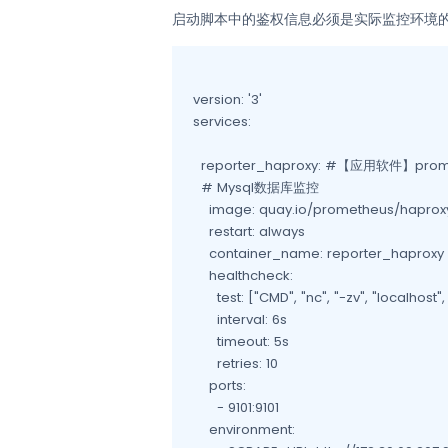
启动脚本中的鉴权信息必须是实际监控环境
version: '3'

services:

  reporter_haproxy: #【应用软件】prome
  # Mysql数据库监控

    image: quay.io/prometheus/haproxy-
    restart: always

    container_name: reporter_haproxy

    healthcheck:

      test: ["CMD", "nc", "-zv", "localhost", 
      interval: 6s

      timeout: 5s

      retries: 10

    ports:

      - 9101:9101

    environment:
