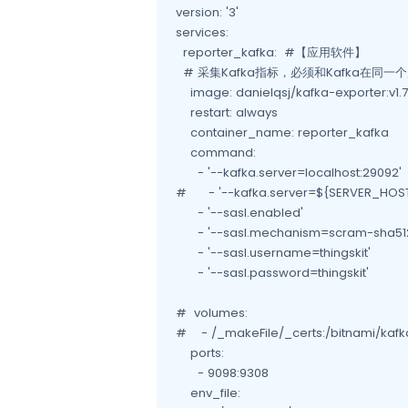
version: '3'

services:

  reporter_kafka:  #【应用软件】

  # 采集Kafka指标，必须和Kafka在同一
    image: danielqsj/kafka-exporter:v1.7.
    restart: always

    container_name: reporter_kafka

    command:

      - '--kafka.server=localhost:290
#      - '--kafka.server=${SERVER_
      - '--sasl.enabled'                  
      - '--sasl.mechanism=scram-sha51
      - '--sasl.username=thingskit'    
      - '--sasl.password=thingskit'     
#  volumes:

#    - /_makeFile/_certs:/bitnami/k
    ports:

      - 9098:9308

    env_file:
