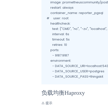
    image: prometheuscommunity/postgr
    restart: always

    container_name: reporter_pgsql

#    user: root

    healthcheck:

      test: ["CMD", "nc", "-zv", "localhost", 
      interval: 6s

      timeout: 5s

      retries: 10

    ports:

      - 9187:9187

    environment:

      - DATA_SOURCE_URI=localhost:543
      - DATA_SOURCE_USER=postgres

      - DATA_SOURCE_PASS=thingskit
负载均衡Haproxy
⚠️
提示