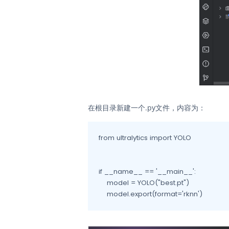
在根目录新建一个.py文件，内容为：
from ultralytics import YOLO

if __name__ == '__main__':

    model = YOLO("best.pt")

    model.export(format='rknn')