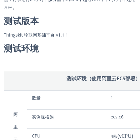
70%。
测试版本
Thingskit 物联网基础平台 v1.1.1
测试环境
测试环境（使用阿里云ECS部署
数量
1
阿
实例规格族
ecs.c6
里
(vCPU)
CPU
4核
云