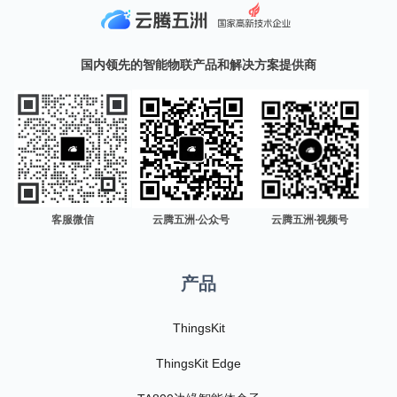
国内领先的智能物联产品和解决方案提供商
客服微信
云腾五洲·公众号
云腾五洲·视频号
产品
ThingsKit
ThingsKit Edge