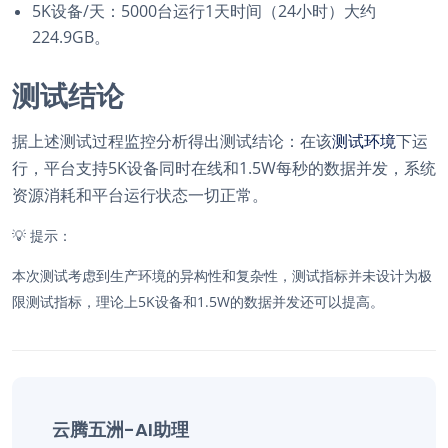
5K设备/天：5000台运行1天时间（24小时）大约
224.9GB。
测试结论
据上述测试过程监控分析得出测试结论：在该
测试环境
下运
行，平台支持5K设备同时在线和1.5W每秒的数据并发，系统
资源消耗和平台运行状态一切正常。
💡
提示：
本次测试考虑到生产环境的异构性和复杂性，测试指标并未设计为极
限测试指标，理论上5K设备和1.5W的数据并发还可以提高。
云腾五洲-AI助理