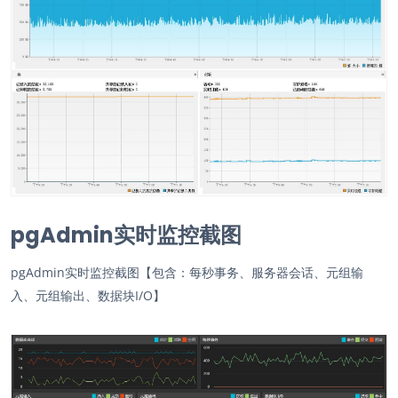
pgAdmin实时监控截图
pgAdmin实时监控截图【包含：每秒事务、服务器会话、元组输
入、元组输出、数据块I/O】