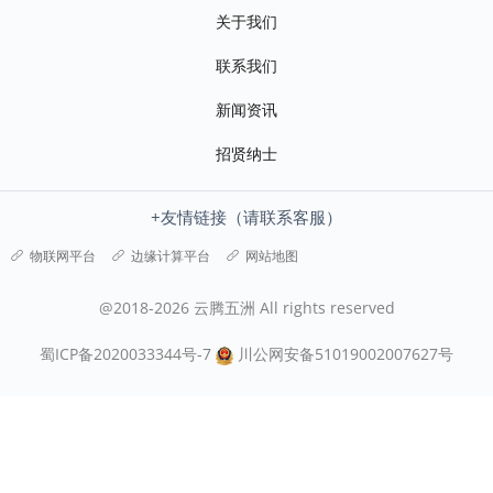
关于我们
联系我们
新闻资讯
招贤纳士
+友情链接（请联系客服）
物联网平台
边缘计算平台
网站地图
@2018-2026 云腾五洲 All rights reserved
蜀ICP备2020033344号-7
川公网安备51019002007627号