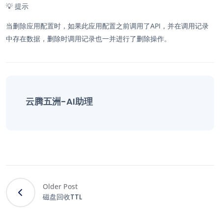
💡
提示
当删除应用配置时，如果此应用配置之前调用了API，并在调用记录
中存在数据，删除时调用记录也一并进行了删除操作。
云腾五洲-AI助理
Older Post
磁盘回收TTL