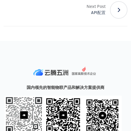
Next Post
API配置
国内领先的智能物联产品和解决方案提供商