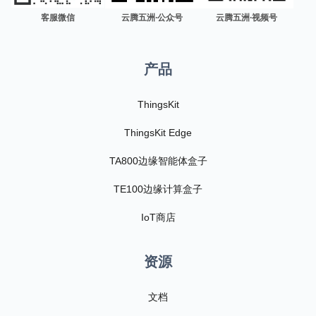
客服微信
云腾五洲·公众号
云腾五洲·视频号
产品
ThingsKit
ThingsKit Edge
TA800边缘智能体盒子
TE100边缘计算盒子
IoT商店
资源
文档