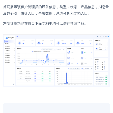
首页展示该租户管理员的设备信息，类型，状态，产品信息，消息量
及趋势图，快捷入口，告警数据，系统分析和文档入口。
左侧菜单功能在首页下面文档中均可以进行详细了解。