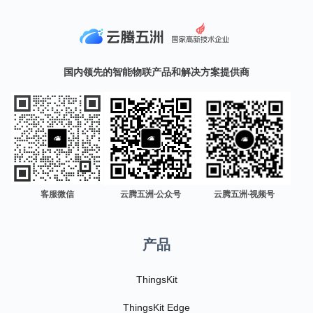
国内领先的智能物联产品和解决方案提供商
客服微信
云腾五洲·公众号
云腾五洲·视频号
产品
ThingsKit
ThingsKit Edge