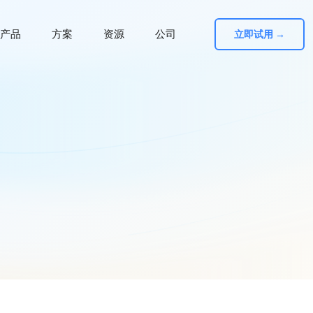
产品
方案
资源
公司
立即试用 →