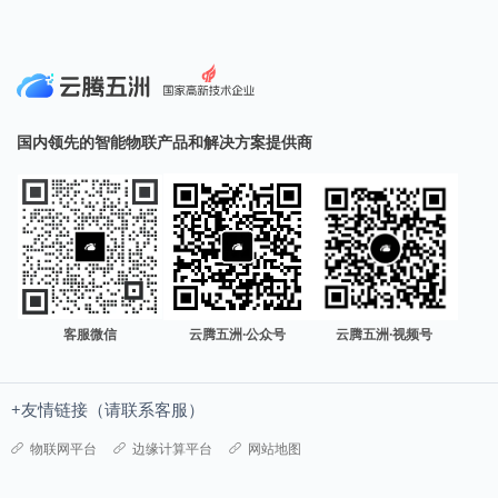
国内领先的智能物联产品和解决方案提供商
客服微信
云腾五洲·公众号
云腾五洲·视频号
+友情链接（请联系客服）
物联网平台
边缘计算平台
网站地图