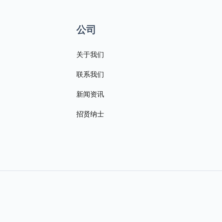
公司
关于我们
联系我们
新闻资讯
招贤纳士