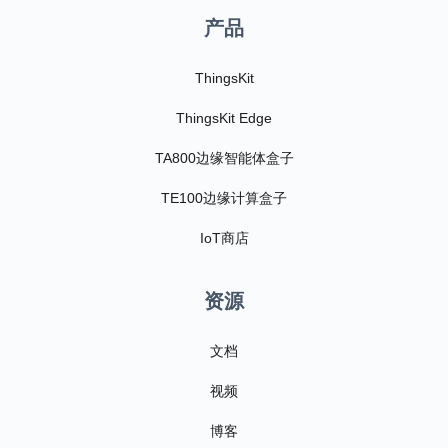
产品
ThingsKit
ThingsKit Edge
TA800边缘智能体盒子
TE100边缘计算盒子
IoT商店
资源
文档
视频
博客