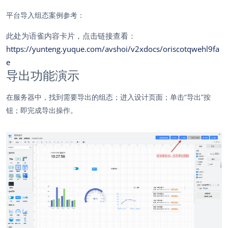
平台导入组态案例参考：
此处为语雀内容卡片，点击链接查看：
https://yunteng.yuque.com/avshoi/v2xdocs/oriscotqwehl9fa
e
导出功能演示
在服务器中，找到需要导出的组态；进入设计页面；单击“导出”按
钮；即完成导出操作。