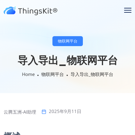
物联网平台
导入导出_物联网平台
Home
物联网平台
导入导出_物联网平台
2025年9月11日
云腾五洲-AI助理