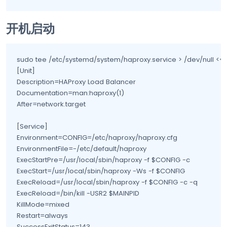
开机启动
sudo tee /etc/systemd/system/haproxy.service > /dev/null << 'E
[Unit]

Description=HAProxy Load Balancer

Documentation=man:haproxy(1)

After=network.target

[Service]

Environment=CONFIG=/etc/haproxy/haproxy.cfg

EnvironmentFile=-/etc/default/haproxy

ExecStartPre=/usr/local/sbin/haproxy -f $CONFIG -c

ExecStart=/usr/local/sbin/haproxy -Ws -f $CONFIG

ExecReload=/usr/local/sbin/haproxy -f $CONFIG -c -q

ExecReload=/bin/kill -USR2 $MAINPID

KillMode=mixed

Restart=always

SuccessExitStatus=143
