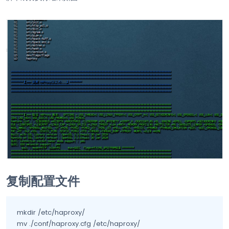
复制配置文件
mkdir /etc/haproxy/

mv ./conf/haproxy.cfg /etc/haproxy/