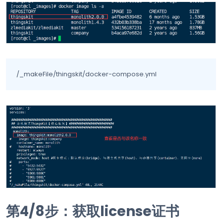
/_makeFile/thingskit/docker-compose.yml
第4/
8
步：获取license证书