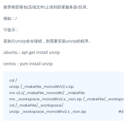
推荐将部署包(压缩文件)上传到部署服务器/目录。
例如：/
💡
提示：
若执行unzip命令报错，则需要安装unzip的程序。
ubuntu：
apt-get install unzip
centos：
yum install unzip
cd /																						#将部署文件放到根目录

unzip /_makeFile_monolithV2.x.zip

mv v2.x/_makeFile_monolith/ _makeFile					#更改目录到默认目录

mv _workspace_monolithv2.x._non.zip /_makeFile/_workspace/		#版本号按照部署包
cd /_makeFile/_workspace/

unzip _wo