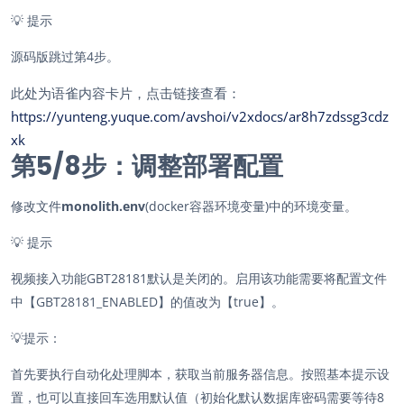
💡
提示
源码版跳过第4步。
此处为语雀内容卡片，点击链接查看：
https://yunteng.yuque.com/avshoi/v2xdocs/ar8h7zdssg3cdz
xk
第5/
8
步：调整部署配置
修改文件
monolith.env
(docker容器环境变量)中的环境变量。
💡
提示
视频接入功能GBT28181默认是关闭的。启用该功能需要将配置文件
中【GBT28181_ENABLED】的值改为【true】。
💡
提示：
首先要执行自动化处理脚本，获取当前服务器信息。按照基本提示设
置，也可以直接回车选用默认值（初始化默认数据库密码需要等待8