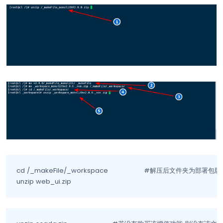
cd /_makeFile/_workspace			#解压后文件夹为部署包版本

unzip web_ui.zip 