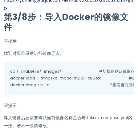
https://yunteng.yuque.com/avshoi/v2xdocs/xmvq3zikff87gp
tx
第3/
8
步：导入Docker的镜像文
件
💡
提示
找到对应目录后进行镜像导入。
cd /_makeFile/_images/				#切换到默认镜像存放路径

docker load -i thingskit_monolith2.0.1_x86.tar			#执行命令导入镜像  镜像名不唯一

docker image ls -a						#查看
💡
提示
导入镜像后还需要确认当前镜像名称是否与dokcer-compose.yml内
一致。若不一致请修改。