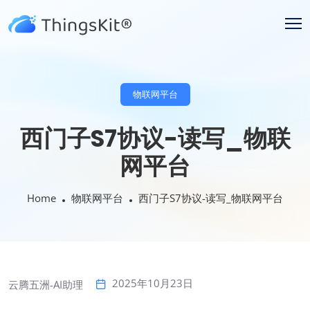
物联网平台
西门子S7协议-读写_物联
网平台
Home
物联网平台
西门子S7协议-读写_物联网平台
2025年10月23日
云腾五洲-AI助理