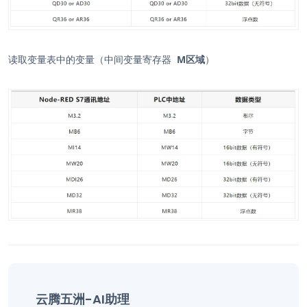
读取变量表中的变量（中间变量寄存器
M区域
）
云腾五洲-AI助理