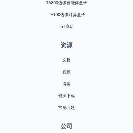
TA800边缘智能体盒子
TE100边缘计算盒子
IoT商店
资源
文档
视频
博客
资源下载
常见问题
公司