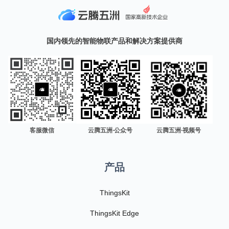
国内领先的智能物联产品和解决方案提供商
客服微信
云腾五洲·公众号
云腾五洲·视频号
产品
ThingsKit
ThingsKit Edge