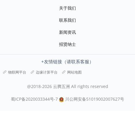
关于我们
联系我们
新闻资讯
招贤纳士
+友情链接（请联系客服）
物联网平台
边缘计算平台
网站地图
@2018-2026 云腾五洲 All rights reserved
蜀ICP备2020033344号-7
川公网安备51019002007627号