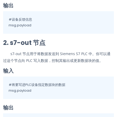
输出
#设备反馈信息

msg.payload
2. s7-out 节点
s7-out 节点用于将数据发送到 Siemens S7 PLC 中。你可以通
过这个节点向 PLC 写入数据，控制其输出或更新数据块的值。
输入
#将要写进PLC设备指定数据块的数据

msg.payload
输出