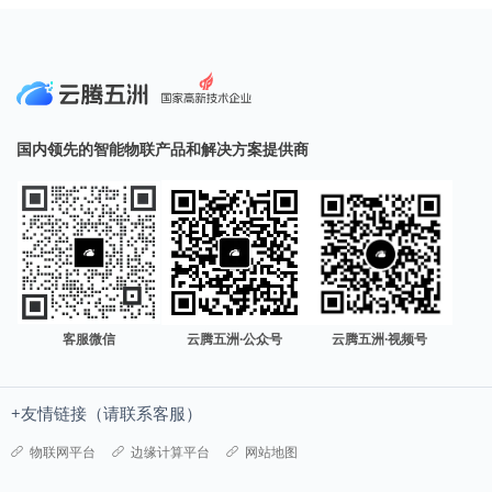
国内领先的智能物联产品和解决方案提供商
客服微信
云腾五洲·公众号
云腾五洲·视频号
+友情链接（请联系客服）
物联网平台
边缘计算平台
网站地图