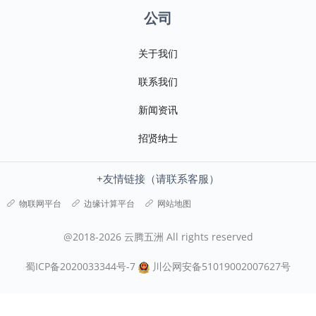
公司
关于我们
联系我们
新闻资讯
招贤纳士
+友情链接（请联系客服）
物联网平台
边缘计算平台
网站地图
@2018-2026 云腾五洲 All rights reserved
蜀ICP备2020033344号-7
川公网安备51019002007627号