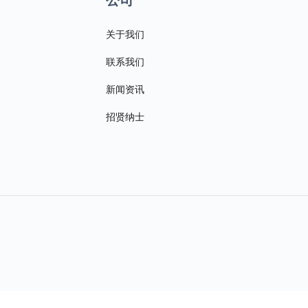
关于我们
联系我们
新闻资讯
招贤纳士