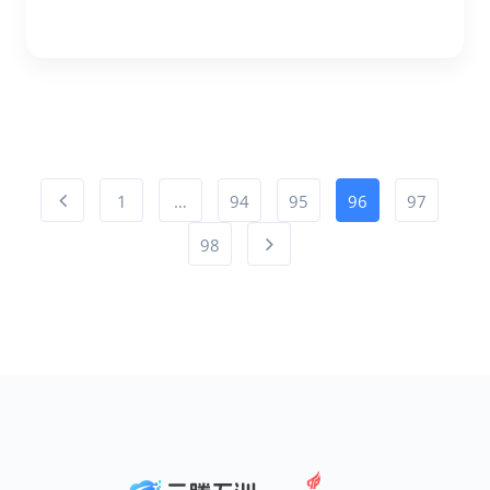
1
…
94
95
96
97
98