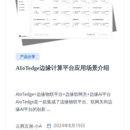
产品分享
AIoTedge边缘计算平台应用场景介绍
AIoTedge=边缘物联平台+边缘软网关+边缘AI平台
AIoTedge是一款集成了边缘物联平台、软网关和边
缘AI平台的创新 ...
2024年8月19日
云腾五洲-小A