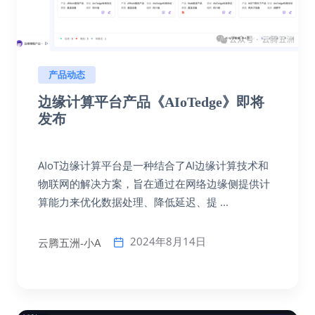
产品动态
边缘计算平台产品《AIoTedge》即将
发布
AIoT边缘计算平台是一种结合了AI边缘计算技术和
物联网的解决方案，旨在通过在网络边缘侧提供计
算能力来优化数据处理、降低延迟、提 ...
2024年8月14日
云腾五洲-小A