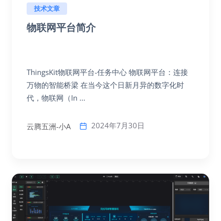
技术文章
物联网平台简介
ThingsKit物联网平台-任务中心 物联网平台：连接
万物的智能桥梁 在当今这个日新月异的数字化时
代，物联网（In ...
2024年7月30日
云腾五洲-小A