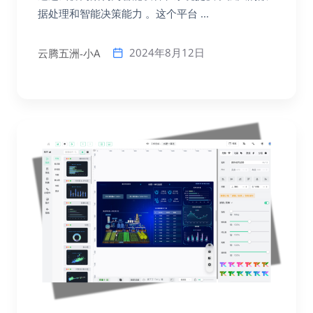
据处理和智能决策能力 。这个平台 ...
2024年8月12日
云腾五洲-小A