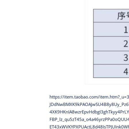
https://item.taobao.com/item.htm?
JDdNwBMXK9kPAOAJwSU4B8y8Uy_Pz6V6
4XK9HKnIA8wzrEpvHdbgI3ghTkyy4PrL
FBP_lz_qu5zT45a_o4a46yrzPPa0oQU
ET43xWVKYPXPUActL8d48IsTPJUInk0W