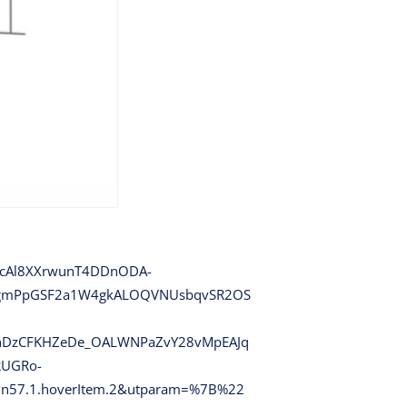
PcAl8XXrwunT4DDnODA-
5WfgmPpGSF2a1W4gkALOQVNUsbqvSR2OS
hDzCFKHZeDe_OALWNPaZvY28vMpEAJq
RUGRo-
n57.1.hoverItem.2&utparam=%7B%22