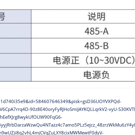
_u=31d740i35e9&id=584607646349&pisk=gsD36UOYVXPQd-
CpA7rrq4D-90z8E40oryFyRJHoSmiJAYKQLLqrkV2-vyU-S30KVTL
YhEefXJrg8wykUfOUW90FqG6-
U4yyjRrbDarzaWzwQu4NTazz4c7amo5PLz5ejcz_48zrzWkMu6zY
h9wUZji8q2vhL4mjCVqZuLXY8cixMWMewtF0dyV-