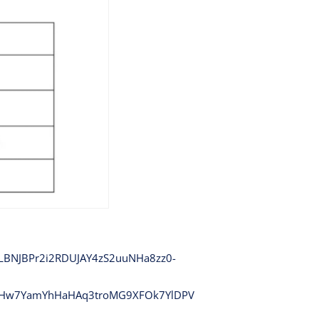
BNJBPr2i2RDUJAY4zS2uuNHa8zz0-
4yHw7YamYhHaHAq3troMG9XFOk7YlDPV