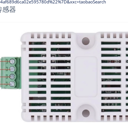
e4af689d6ca02e595780d%22%7D&xxc=taobaoSearch
传感器