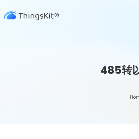
485转
Ho