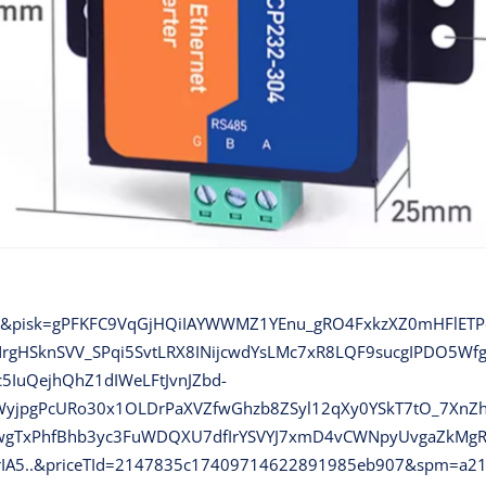
1&pisk=gPFKFC9VqGjHQiIAYWWMZ1YEnu_gRO4FxkzXZ0mHFlET
NrgHSknSVV_SPqi5SvtLRX8INijcwdYsLMc7xR8LQF9sucgIPDO
Jc5IuQejhQhZ1dIWeLFtJvnJZbd-
jpgPcURo30x1OLDrPaXVZfwGhzb8ZSyl12qXy0YSkT7tO_7XnZ
wgTxPhfBhb3yc3FuWDQXU7dfIrYSVYJ7xmD4vCWNpyUvgaZkMg
A5..&priceTId=2147835c17409714622891985eb907&spm=a21