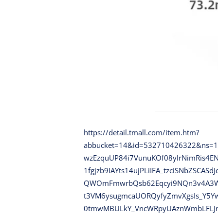
https://detail.tmall.com/item.htm?
abbucket=14&id=532710426322&ns=
wzEzquUP84i7VunuKOf08ylrNimRis4E
1fgjzb9IAYts14ujPLiIFA_tzciSNbZSCASd
QWOmFmwrbQsb62Eqcyi9NQn3v4A3Wy
t3VM6ysugmcaUORQyfyZmvXgsIs_Y5Y
0tmwMBULkY_VncWRpyUAznWmbLFLJrI