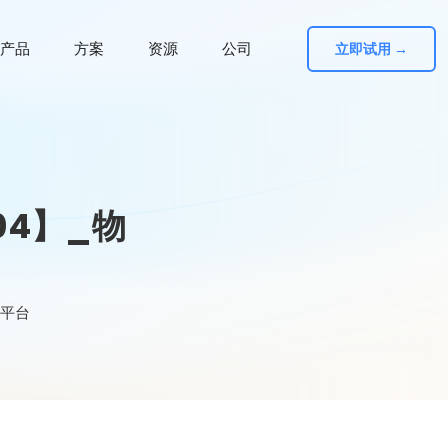
产品
方案
资源
公司
立即试用 →
04】_物
网平台