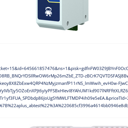
?abbucket=15&id=645661857476&ns=1&pisk=gdfnFW03Z9JBYnF0
O8RB_BNQrYDSIlRwOW6rMp26mZbE_ZTD-zBCrK7QVTDSFASJ8BwN
Dkeoy8X8ZbExw4QRP4NzMyjzmanfP11rNS_lmWwih_evH0w-FJwCZ
yIVbTjy5OZoEnXPJt6yIyPFSBxHIevI8YAhUM1kd907lNRFfttXLRZ
r1yf3FUA_SPDbdp86JoUgSYMWLFTMDP4ih09e5eEA.&priceTId
=%7B%22aplus_abtest%22%3A%220685cf3996a4614bb0946e8d