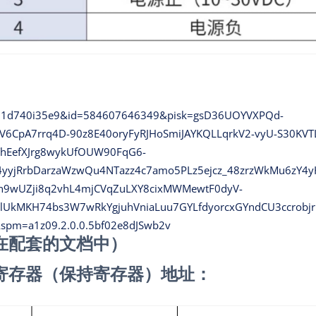
_u=31d740i35e9&id=584607646349&pisk=gsD36UOYVXPQd-
CpA7rrq4D-90z8E40oryFyRJHoSmiJAYKQLLqrkV2-vyU-S30KVTL
YhEefXJrg8wykUfOUW90FqG6-
U4yyjRrbDarzaWzwQu4NTazz4c7amo5PLz5ejcz_48zrzWkMu6zY
h9wUZji8q2vhL4mjCVqZuLXY8cixMWMewtF0dyV-
d2jlUkMKH74bs3W7wRkYgjuhVniaLuu7GYLfdyorcxGYndCU3ccrob
&spm=a1z09.2.0.0.5bf02e8dJSwb2v
在配套的文档中）
寄存器（保持寄存器）地址：