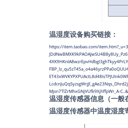
温湿度设备购买链接：
https://item.taobao.com/item.htm?
JDdNwBMXK9kPAOAJwSU4B8y8Uy_Pz6V6
4XK9HKnIA8wzrEpvHdbgI3ghTkyy4PrL
FBP_lz_qu5zT45a_o4a46yrzPPa0oQU
ET43xWVKYPXPUActL8d48IsTPJUInk0W
LcdcnJuQqSyzsgWrjJl_gAe23Nqs_Dhr
Mjsn7TlZrMhxGNjVUfk9XjhffpWr_A-C..
温湿度传感器信息（一般
温湿度传感器中温度湿度