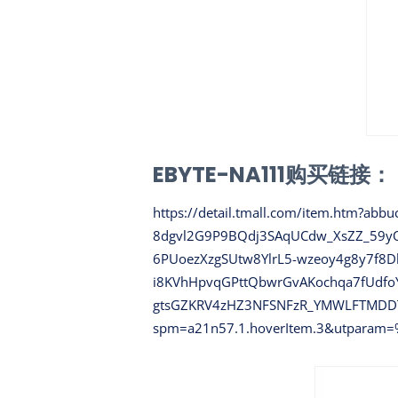
EBYTE-NA111购买链接：
https://detail.tmall.com/item.htm
8dgvl2G9P9BQdj3SAqUCdw_XsZZ_59y
6PUoezXzgSUtw8YlrL5-wzeoy4g8y7f8
i8KVhHpvqGPttQbwrGvAKochqa7fUdfoY
gtsGZKRV4zHZ3NFSNFzR_YMWLFTMDDT
spm=a21n57.1.hoverItem.3&utparam