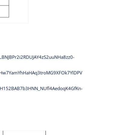
BNJBPr2i2RDUJAY4zS2uuNHa8zz0-
4yHw7YamYhHaHAq3troMG9XFOk7YlDPV
jrH152BAB7b3HNN_NUfl4AedoqK4GfKn-