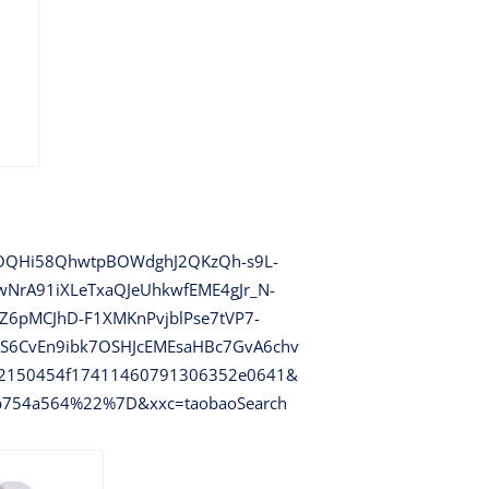
OcOQHi58QhwtpBOWdghJ2QKzQh-s9L-
rA91iXLeTxaQJeUhkwfEME4gJr_N-
6pMCJhD-F1XMKnPvjblPse7tVP7-
6S6CvEn9ibk7OSHJcEMEsaHBc7GvA6chv
=2150454f17411460791306352e0641&
b754a564%22%7D&xxc=taobaoSearch