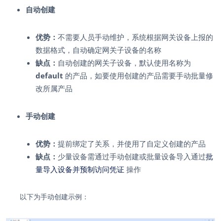
自动创建
优势：
不需要人员手动维护，系统根据网关设备上报的
数据格式，自动确定网关子设备的名称
缺点：
自动创建的网关子设备，默认使用名称为
default
的产品，如要使用创建的产品需要手动批量修
改所属产品
手动创建
优势：
提前绑定了关系，并使用了自定义创建的产品
缺点：
少量设备需通过手动创建或批量设备导入通过
批
量导入设备并预制访问凭证
操作
以下为手动创建示例：