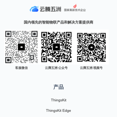
国内领先的智能物联产品和解决方案提供商
客服微信
云腾五洲·公众号
云腾五洲·视频号
产品
ThingsKit
ThingsKit Edge