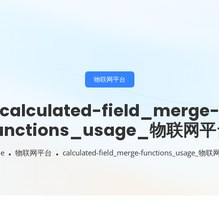
物联网平台
calculated-field_merge
unctions_usage_物联网
e
物联网平台
calculated-field_merge-functions_usage_