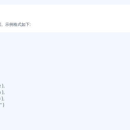
据。示例格式如下:
},

},

},

 }
