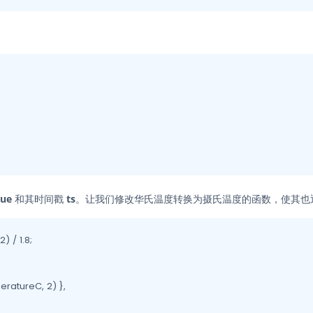
lue
和其时间戳
ts
。让我们修改华氏温度转换为摄氏温度的函数，使其也
 / 1.8;

ratureC, 2) },
