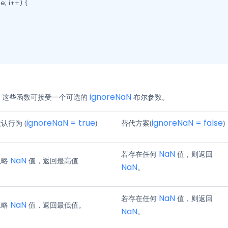
e; i++) {

ignoreNaN
。这些函数可接受一个可选的
布尔参数。
ignoreNaN = true
ignoreNaN = false
认行为 (
)
替代方案(
)
NaN
若存在任何
值，则返回
NaN
忽略
值，返回最高值
NaN
。
NaN
若存在任何
值，则返回
NaN
忽略
值，返回最低值。
NaN
。