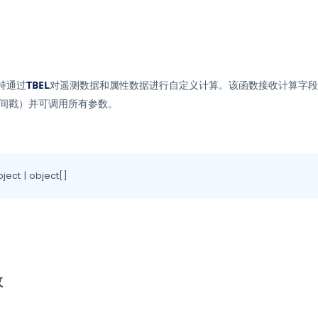
持通过
TBEL
对遥测数据和属性数据进行自定义计算。该函数接收计算字段
间戳）并可调用所有参数。
object | object[]
数