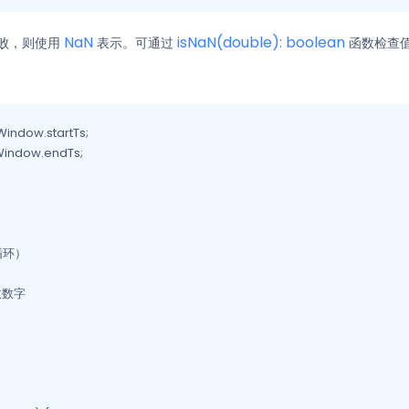
NaN
isNaN(double): boolean
败，则使用
表示。可通过
函数检查值
indow.startTs;

Window.endTs;

环）

效数字
