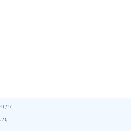
 / 1.8;

2),
