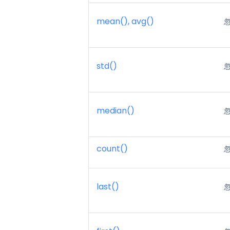
mean(), avg()
std()
median()
count()
last()