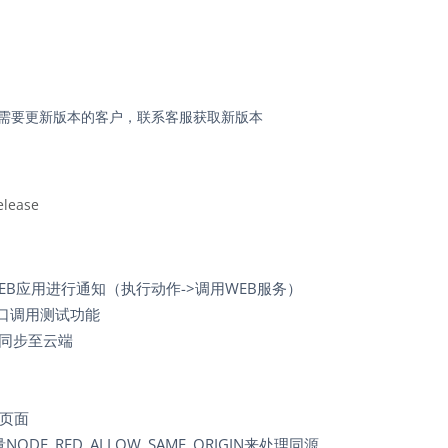
请有需要更新版本的客户，联系客服获取新版本
lease
B应用进行通知（执行动作->调用WEB服务）
加接口调用测试功能
件同步至云端
页面
ODE_RED_ALLOW_SAME_ORIGIN来处理同源