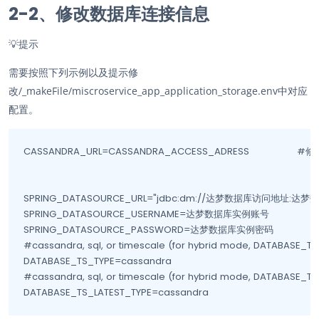
2-2、修改数据库连接信息
💡
提示
需要按照下列示例以及提示修
改/_makeFile/miscroservice_app_application_storage.env中对应
配置。
CASSANDRA_URL=CASSANDRA_ACCESS_ADRESS 		#修改为当前部署服务器内网ip:9042

SPRING_DATASOURCE_URL="jdbc:dm://达梦数据库访问地址:达梦
SPRING_DATASOURCE_USERNAME=达梦数据库实例账号

SPRING_DATASOURCE_PASSWORD=达梦数据库实例密码

#cassandra, sql, or timescale (for hybrid mode, DATABASE_TS_
DATABASE_TS_TYPE=cassandra

#cassandra, sql, or timescale (for hybrid mode, DATABASE_TS_
DATABASE_TS_LATEST_TYPE=cassandra