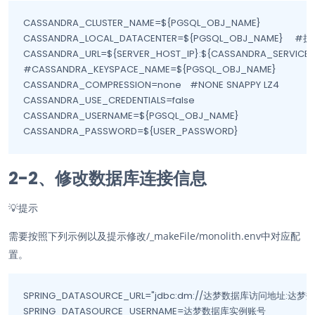
CASSANDRA_CLUSTER_NAME=${PGSQL_OBJ_NAME}

CASSANDRA_LOCAL_DATACENTER=${PGSQL_OBJ_NAME}    #执行命令
CASSANDRA_URL=${SERVER_HOST_IP}:${CASSANDRA_SERVICE_PO
#CASSANDRA_KEYSPACE_NAME=${PGSQL_OBJ_NAME}

CASSANDRA_COMPRESSION=none   #NONE SNAPPY LZ4

CASSANDRA_USE_CREDENTIALS=false

CASSANDRA_USERNAME=${PGSQL_OBJ_NAME}  

CASSANDRA_PASSWORD=${USER_PASSWORD}
2-2、修改数据库连接信息
💡
提示
需要按照下列示例以及提示修改/_makeFile/monolith.env中对应配
置。
SPRING_DATASOURCE_URL="jdbc:dm://达梦数据库访问地址:达梦
SPRING_DATASOURCE_USERNAME=达梦数据库实例账号
