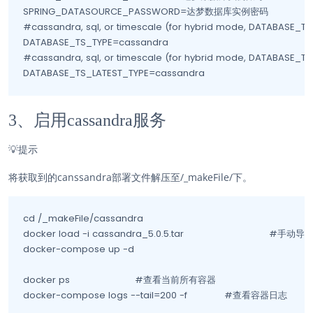
SPRING_DATASOURCE_PASSWORD=达梦数据库实例密码

#cassandra, sql, or timescale (for hybrid mode, DATABASE_TS_
DATABASE_TS_TYPE=cassandra

#cassandra, sql, or timescale (for hybrid mode, DATABASE_TS_
DATABASE_TS_LATEST_TYPE=cassandra
3、启用cassandra服务
💡
提示
将获取到的canssandra部署文件解压至/_makeFile/下。
cd /_makeFile/cassandra						

docker load -i cassandra_5.0.5.tar				#手动导入cassandra镜像

docker-compose up -d											#启动cassandra服务

docker ps			#查看当前所有容器

docker-compose logs --tail=200 -f		#查看容器日志